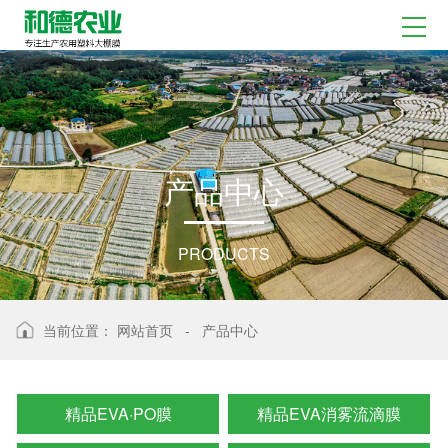
产
品
中
心
PRODUCTS
当前位置：
网站首页
-
产品中心
精品EVA·PO膜
精品EVA消雾流滴膜