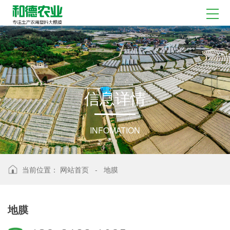
信
息
详
情
INFOMATION
当前位置：
网站首页
-
地膜
地膜