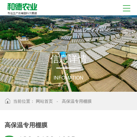
信
息
详
情
INFOMATION
当前位置：
网站首页
-
高保温专用棚膜
高保温专用棚膜